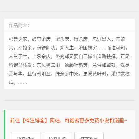
作品简介：
积善之家，必有余庆，留余庆，留余庆，忽遇恩人；幸娘
亲，幸娘亲，积得阴功。劝人生，济困扶穷……而谁可知，
人生于世，上承余庆，终究却是要自己做出道路抉择，正是
所谓岔枝发：东风携云雨，幼藤吐新芽。急催如颦鼓，洗尽
茸与华。且待朝阳至，绿遍庭中架。更盼黄叶时，采得数枚
瓜。……
前往【梓潼博客】网站，可搜索更多免费小说和漫画~
免费动漫
免费小说
作文鉴赏